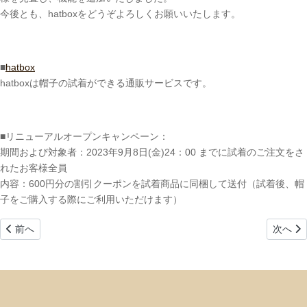
今後とも、hatboxをどうぞよろしくお願いいたします。
■
hatbox
hatboxは帽子の試着ができる通販サービスです。
■リニューアルオープンキャンペーン：
期間および対象者：2023年9月8日(金)24：00 までに試着のご注文をさ
れたお客様全員
内容：600円分の割引クーポンを試着商品に同梱して送付（試着後、帽
子をご購入する際にご利用いただけます）
前の記事へ: 【岩田屋本店】「ボルサリーノ」取り扱いのご案内
次の記事
前へ
次へ