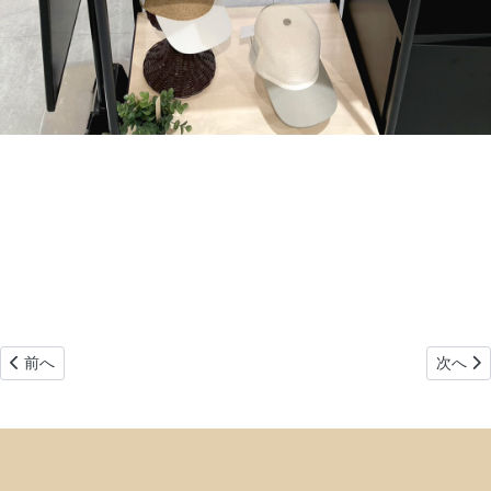
前の記事へ: 【近鉄百貨店和歌山店】Aqua Melange Fair
次の記
前へ
次へ