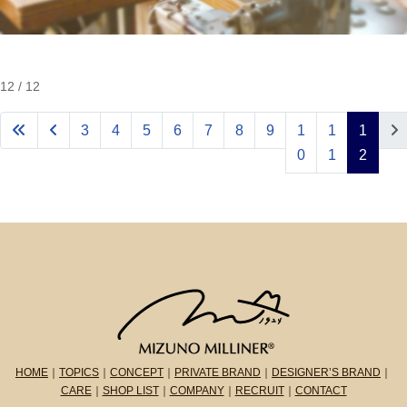
12 / 12
3
4
5
6
7
8
9
1
1
1
0
1
2
HOME
｜
TOPICS
｜
CONCEPT
｜
PRIVATE BRAND
｜
DESIGNER’S BRAND
｜
CARE
｜
SHOP LIST
｜
COMPANY
｜
RECRUIT
｜
CONTACT