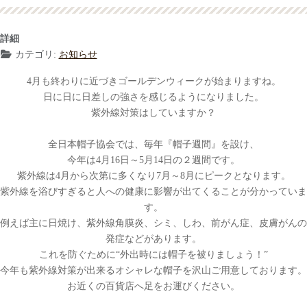
詳細
カテゴリ:
お知らせ
4
月も終わりに近づきゴールデンウィークが始まりますね。
日に日に日差しの強さを感じるようになりました。
紫外線対策はしていますか？
全日本帽子協会では、毎年『帽子週間』を設け、
今年は4
月
16
日～
5
月
14
日の２週間です
。
紫外線は4
月から次第に多くなり
7
月～
8
月にピークとなります。
紫外線を浴びすぎると人への健康に影響が出てくることが分かっていま
す。
例えば主に日焼け、紫外線角膜炎、シミ、しわ、前がん症、皮膚がんの
発症などがあります。
これを防ぐために“外出時には帽子を被りましょう！”
今年も紫外線対策が出来るオシャレな帽子を沢山ご用意しております。
お近くの百貨店へ足をお運びください。