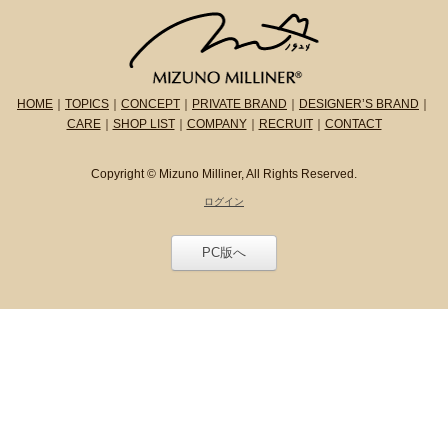
HOME
｜
TOPICS
｜
CONCEPT
｜
PRIVATE BRAND
｜
DESIGNER’S BRAND
｜
CARE
｜
SHOP LIST
｜
COMPANY
｜
RECRUIT
｜
CONTACT
Copyright ©
Mizuno Milliner, All Rights Reserved.
ログイン
PC版へ